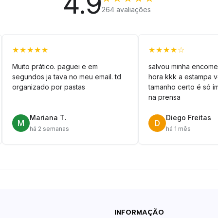
4.9
264 avaliações
★★★★★
★★★★☆
Muito prático. paguei e em
salvou minha encome
segundos ja tava no meu email. td
hora kkk a estampa 
organizado por pastas
tamanho certo é só im
na prensa
Mariana T.
Diego Freitas
M
D
há 2 semanas
há 1 mês
INFORMAÇÃO