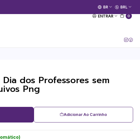
🚀 Prime Kako já está no ar.
BR
BRL
[Entrar no Canal]
ENTRAR
0
rk Dia dos Professores sem
uivos Png
Adicionar Ao Carrinho
tomático)