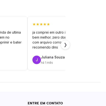
★★★★★
★★
nda de ultima
ja comprei em outro site mas esse é
veto
vem no
bem melhor. zero dor de cabeça
silh
primir e bater
com arquivo corrompido.
vinil
❯
recomendo dms
Juliana Souza
J
R
há 1 mês
ENTRE EM CONTATO