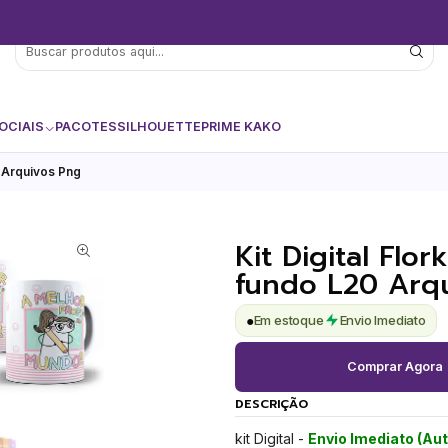
OCIAIS
PACOTES
SILHOUETTE
PRIME KAKO
0 Arquivos Png
Kit Digital Flo
fundo L20 Arq
●
Em estoque
Envio Imediato
Comprar Agora
DESCRIÇÃO
kit Digital -
Envio Imediato (Au