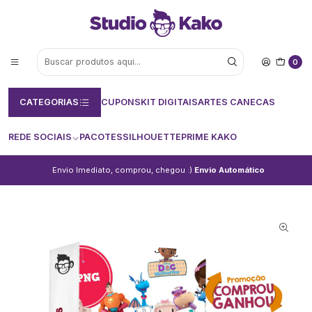
0
CATEGORIAS
CUPONS
KIT DIGITAIS
ARTES CANECAS
REDE SOCIAIS
PACOTES
SILHOUETTE
PRIME KAKO
Envio Imediato, comprou, chegou :)
Envio Automático