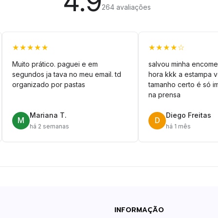
4.9
264 avaliações
★★★★★
★★★★☆
Muito prático. paguei e em
salvou minha encome
segundos ja tava no meu email. td
hora kkk a estampa 
organizado por pastas
tamanho certo é só im
na prensa
Mariana T.
Diego Freitas
M
D
há 2 semanas
há 1 mês
INFORMAÇÃO