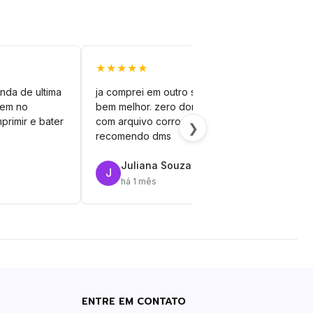
★★★★★
★★
nda de ultima
ja comprei em outro site mas esse é
veto
vem no
bem melhor. zero dor de cabeça
silh
primir e bater
com arquivo corrompido.
vinil
❯
recomendo dms
Juliana Souza
J
R
há 1 mês
ENTRE EM CONTATO