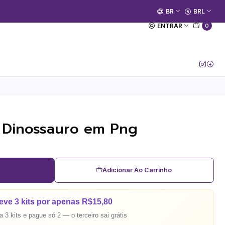
🚀 Prime Kako já está no ar.
BR
BRL
[Entrar no Canal]
ENTRAR
0
no Dinossauro em Png
Adicionar Ao Carrinho
eve 3 kits por apenas R$15,80
 3 kits e pague só 2 — o terceiro sai grátis