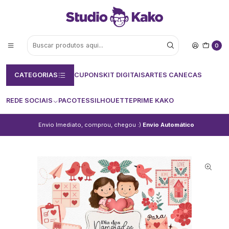
0
CATEGORIAS
CUPONS
KIT DIGITAIS
ARTES CANECAS
REDE SOCIAIS
PACOTES
SILHOUETTE
PRIME KAKO
Envio Imediato, comprou, chegou :)
Envio Automático