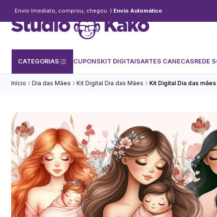
Envio Imediato, comprou, chegou :)
Envio Automático
CATEGORIAS
CUPONS
KIT DIGITAIS
ARTES CANECAS
REDE S
Início
Dia das Mães
Kit Digital Dia das Mães
Kit Digital Dia das mãe