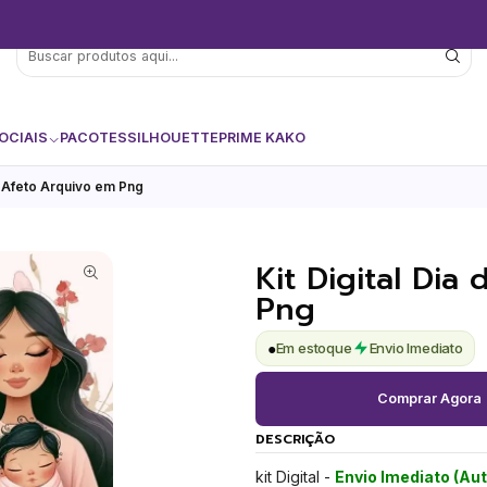
OCIAIS
PACOTES
SILHOUETTE
PRIME KAKO
s Afeto Arquivo em Png
Kit Digital Di
Png
●
Em estoque
Envio Imediato
Comprar Agora
DESCRIÇÃO
kit Digital -
Envio Imediato (Au