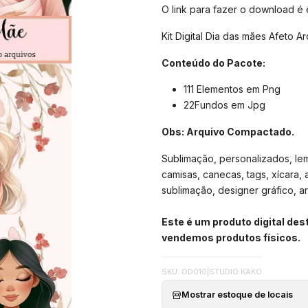
O link para fazer o download é
Kit Digital Dia das mães Afeto 
Conteúdo do Pacote:
111 Elementos em Png
22Fundos em Jpg
Obs: Arquivo Compactado.
Sublimação, personalizados, lemb
camisas, canecas, tags, xícara, 
sublimação, designer gráfico, arte
Este é um produto digital de
vendemos produtos físicos.
SKU: OD010
|
STUDIO KAKO
Mostrar estoque de locais