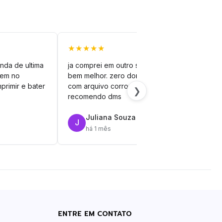
★★★★★
★★
nda de ultima
ja comprei em outro site mas esse é
veto
vem no
bem melhor. zero dor de cabeça
silh
primir e bater
com arquivo corrompido.
vinil
❯
recomendo dms
Juliana Souza
J
R
há 1 mês
ENTRE EM CONTATO