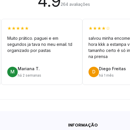
4.9
264 avaliações
★★★★★
★★★★☆
Muito prático. paguei e em
salvou minha encome
segundos ja tava no meu email. td
hora kkk a estampa 
organizado por pastas
tamanho certo é só im
na prensa
Mariana T.
Diego Freitas
M
D
há 2 semanas
há 1 mês
INFORMAÇÃO