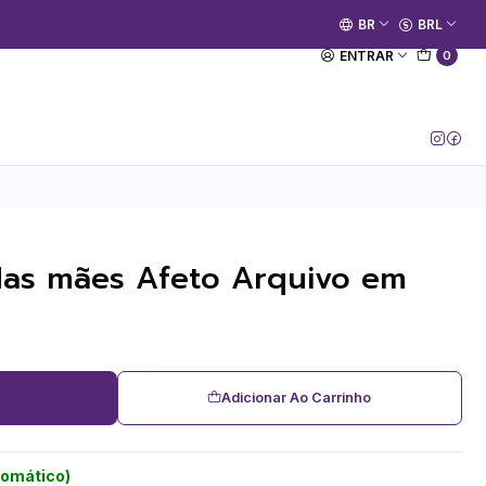
🚀 Prime Kako já está no ar.
BR
BRL
[Entrar no Canal]
ENTRAR
0
a das mães Afeto Arquivo em
Adicionar Ao Carrinho
tomático)