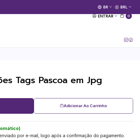
🚀 Prime Kako já está no ar.
BR
BRL
[Entrar no Canal]
ENTRAR
0
tões Tags Pascoa em Jpg
Adicionar Ao Carrinho
tomático)
 enviado por e-mail, logo após a confirmação do pagamento.