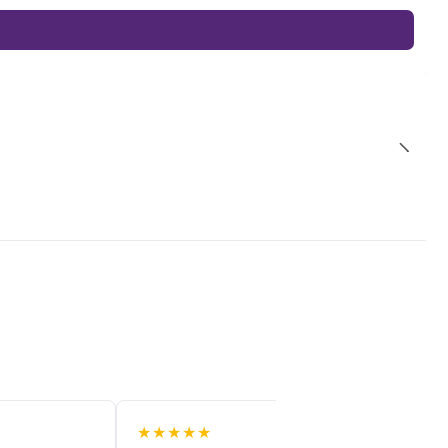
★★★★★
★★