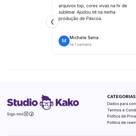
arquivos top, cores vivas na hr de
sublimar. Ajudou mt na minha
produção de Páscoa.
❮
Michele Sena
M
há 1 semana
CATEGORIAS
Dados para con
Termos e Cond
Siga-nos
Política de Priv
Politica de ree