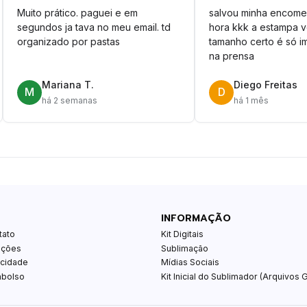
Muito prático. paguei e em
salvou minha encome
segundos ja tava no meu email. td
hora kkk a estampa 
organizado por pastas
tamanho certo é só im
na prensa
Mariana T.
Diego Freitas
M
D
há 2 semanas
há 1 mês
INFORMAÇÃO
tato
Kit Digitais
ições
Sublimação
acidade
Mídias Sociais
mbolso
Kit Inicial do Sublimador (Arquivos G