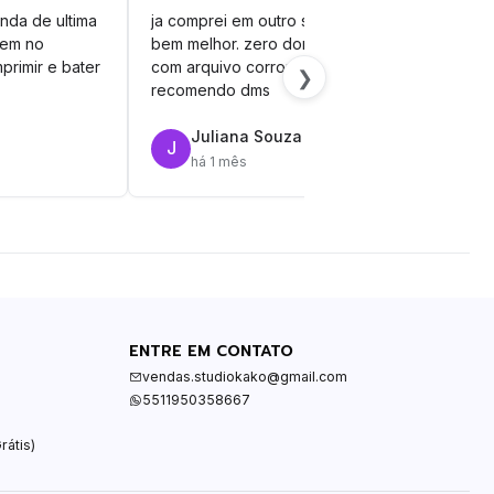
nda de ultima
ja comprei em outro site mas esse é
veto
vem no
bem melhor. zero dor de cabeça
silh
primir e bater
com arquivo corrompido.
vinil
❯
recomendo dms
Juliana Souza
J
R
há 1 mês
ENTRE EM CONTATO
vendas.studiokako@gmail.com
5511950358667
rátis)