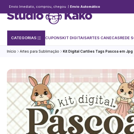
Envio Imediato, comprou, chegou :)
Envio Automático
CATEGORIAS
CUPONS
KIT DIGITAIS
ARTES CANECAS
REDE S
Início
Artes para Sublimação
Kit Digital Cartões Tags Pascoa em Jpg