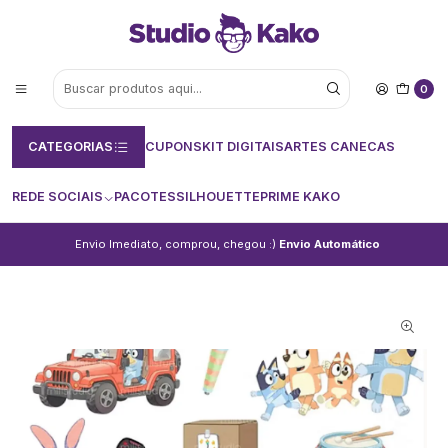
0
CATEGORIAS
CUPONS
KIT DIGITAIS
ARTES CANECAS
REDE SOCIAIS
PACOTES
SILHOUETTE
PRIME KAKO
Envio Imediato, comprou, chegou :)
Envio Automático