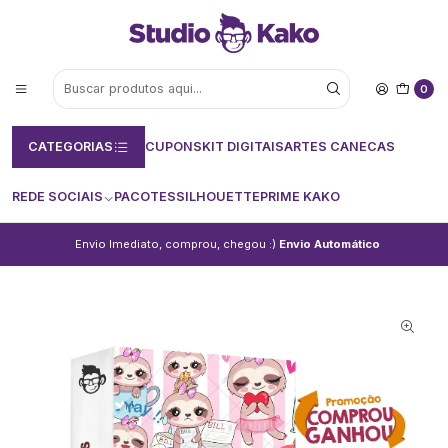
0
CATEGORIAS
CUPONS
KIT DIGITAIS
ARTES CANECAS
REDE SOCIAIS
PACOTES
SILHOUETTE
PRIME KAKO
Envio Imediato, comprou, chegou :)
Envio Automático