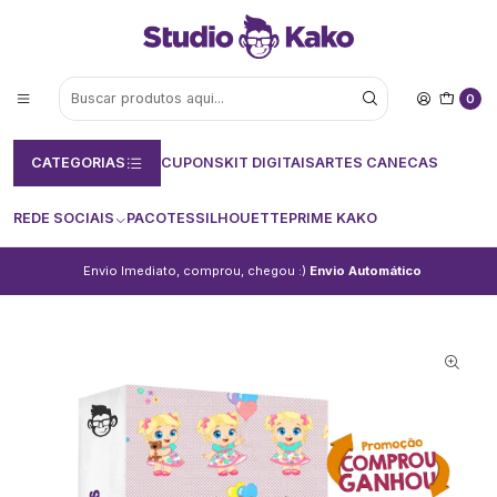
0
CATEGORIAS
CUPONS
KIT DIGITAIS
ARTES CANECAS
REDE SOCIAIS
PACOTES
SILHOUETTE
PRIME KAKO
Envio Imediato, comprou, chegou :)
Envio Automático