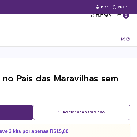
🚀 Prime Kako já está no ar.
BR
BRL
[Entrar no Canal]
ENTRAR
0
ce no Pais das Maravilhas sem
Adicionar Ao Carrinho
eve 3 kits por apenas R$15,80