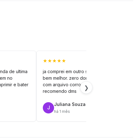
★★★★★
★★
nda de ultima
ja comprei em outro site mas esse é
veto
vem no
bem melhor. zero dor de cabeça
silh
primir e bater
com arquivo corrompido.
vinil
❯
recomendo dms
Juliana Souza
J
R
há 1 mês