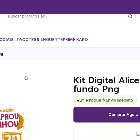
OCIAIS
PACOTES
SILHOUETTE
PRIME KAKO
ng
Kit Digital Ali
fundo Png
●
Em estoque
Envio Imediato
Comprar Agora
L