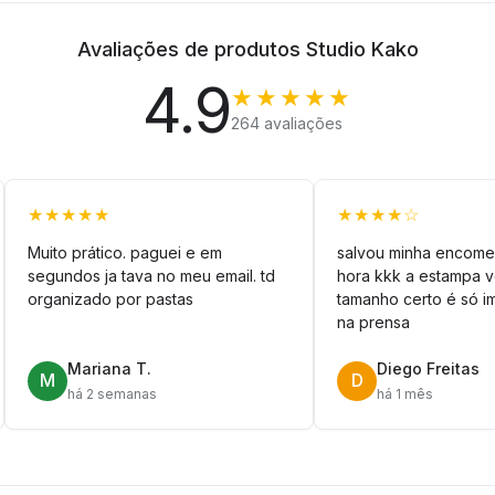
Avaliações de produtos Studio Kako
4.9
★★★★★
264 avaliações
★★★★★
★★★★☆
Muito prático. paguei e em
salvou minha encome
segundos ja tava no meu email. td
hora kkk a estampa 
organizado por pastas
tamanho certo é só im
na prensa
Mariana T.
Diego Freitas
M
D
há 2 semanas
há 1 mês