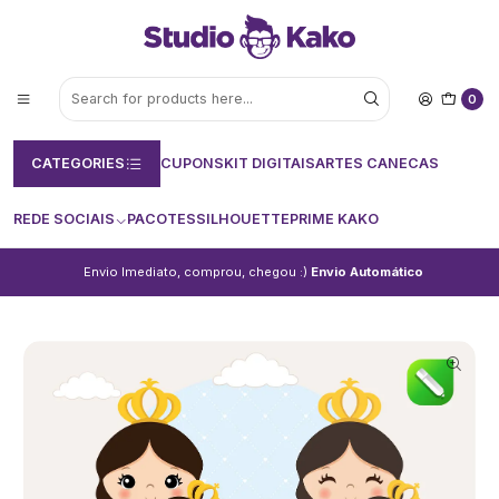
0
CATEGORIES
CUPONS
KIT DIGITAIS
ARTES CANECAS
REDE SOCIAIS
PACOTES
SILHOUETTE
PRIME KAKO
Envio Imediato, comprou, chegou :)
Envio Automático