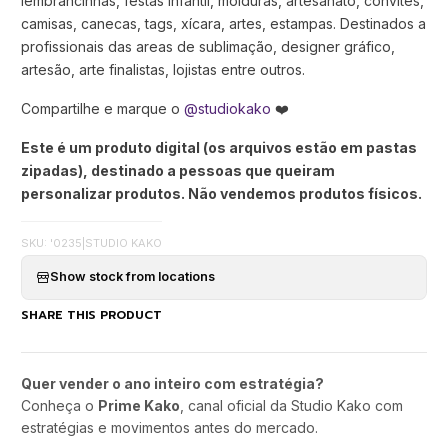
lembrancinhas, festas infantil, molduras, artesanato, convites,
camisas, canecas, tags, xícara, artes, estampas. Destinados a
profissionais das areas de sublimação, designer gráfico,
artesão, arte finalistas, lojistas entre outros.
Compartilhe e marque o
@studiokako
❤️
Este é um produto digital (os arquivos estão em pastas
zipadas), destinado a pessoas que queiram
personalizar produtos. Não vendemos produtos físicos.
SKU: '0235
|
STUDIO KAKO
Show stock from locations
SHARE THIS PRODUCT
Quer vender o ano inteiro com estratégia?
Conheça o
Prime Kako
, canal oficial da Studio Kako com
estratégias e movimentos antes do mercado.