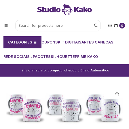
0
CATEGORIES
CUPONS
KIT DIGITAIS
ARTES CANECAS
REDE SOCIAIS
PACOTES
SILHOUETTE
PRIME KAKO
Envio Imediato, comprou, chegou :)
Envio Automático