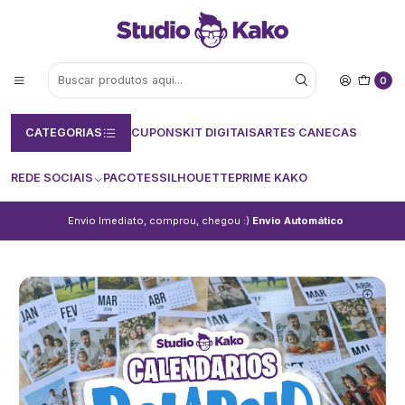
0
CATEGORIAS
CUPONS
KIT DIGITAIS
ARTES CANECAS
REDE SOCIAIS
PACOTES
SILHOUETTE
PRIME KAKO
Envio Imediato, comprou, chegou :)
Envio Automático