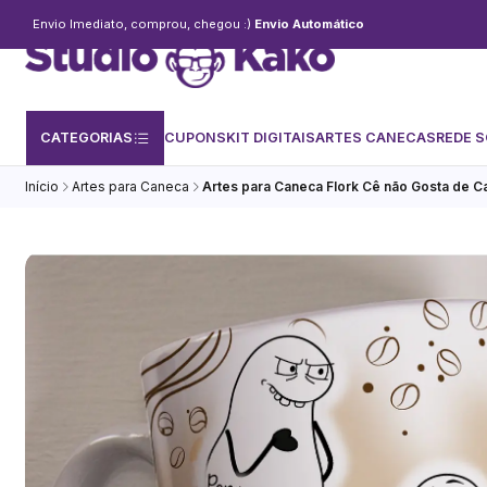
Envio Imediato, comprou, chegou :)
Envio Automático
CATEGORIAS
CUPONS
KIT DIGITAIS
ARTES CANECAS
REDE S
Início
Artes para Caneca
Artes para Caneca Flork Cê não Gosta de C