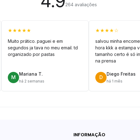
4.9
264 avaliações
★★★★★
★★★★☆
Muito prático. paguei e em
salvou minha encome
segundos ja tava no meu email. td
hora kkk a estampa 
organizado por pastas
tamanho certo é só im
na prensa
Mariana T.
Diego Freitas
M
D
há 2 semanas
há 1 mês
INFORMAÇÃO