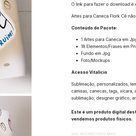
O link para fazer o download é
Artes para Caneca Flork Cê não
Conteúdo do Pacote:
1 Artes para Caneca em Jp
18 Elementos/Frases em P
Fundo em Jpg
Foto/Mockups
Acesso Vitalício
Sublimação, personalizados, lemb
camisas, canecas, tags, xícara, 
sublimação, designer gráfico, arte
Este é um produto digital de
vendemos produtos físicos.
SKU: AV028
|
STUDIO KAKO