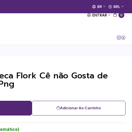
🚀 Prime Kako já está no ar.
BR
BRL
[Entrar no Canal]
ENTRAR
0
eca Flork Cê não Gosta de
 Png
Adicionar Ao Carrinho
tomático)