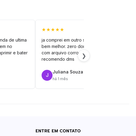
★★★★★
★★
nda de ultima
ja comprei em outro site mas esse é
veto
vem no
bem melhor. zero dor de cabeça
silh
primir e bater
com arquivo corrompido.
vinil
❯
recomendo dms
Juliana Souza
J
R
há 1 mês
ENTRE EM CONTATO