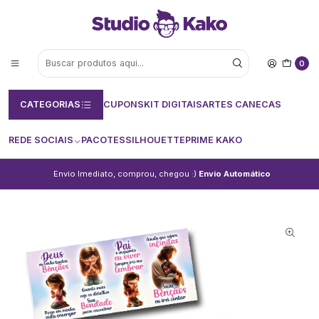
0
CATEGORIAS
CUPONS
KIT DIGITAIS
ARTES CANECAS
REDE SOCIAIS
PACOTES
SILHOUETTE
PRIME KAKO
Envio Imediato, comprou, chegou :)
Envio Automático