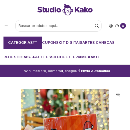
0
CATEGORIAS
CUPONS
KIT DIGITAIS
ARTES CANECAS
REDE SOCIAIS
PACOTES
SILHOUETTE
PRIME KAKO
Envio Imediato, comprou, chegou :)
Envio Automático