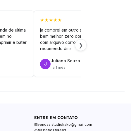
★★★★★
★★
nda de ultima
ja comprei em outro site mas esse é
veto
vem no
bem melhor. zero dor de cabeça
silh
primir e bater
com arquivo corrompido.
vinil
❯
recomendo dms
Juliana Souza
J
R
há 1 mês
ENTRE EM CONTATO
vendas.studiokako@gmail.com
5511950358667