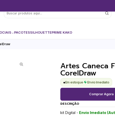
OCIAIS
PACOTES
SILHOUETTE
PRIME KAKO
relDraw
Artes Caneca 
CorelDraw
●
Em estoque
Envio Imediato
Comprar Agora
DESCRIÇÃO
kit Digital -
Envio Imediato (Au