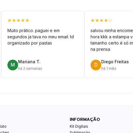
★★★★★
★★★★☆
Muito prático. paguei e em
salvou minha encome
segundos ja tava no meu email. td
hora kkk a estampa 
organizado por pastas
tamanho certo é só im
na prensa
Mariana T.
Diego Freitas
M
D
há 2 semanas
há 1 mês
INFORMAÇÃO
tato
Kit Digitais
ições
Sublimação