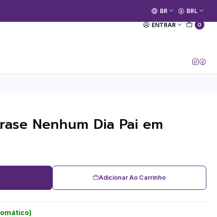
🚀 Prime Kako já está no ar.
BR
BRL
[Entrar no Canal]
ENTRAR
0
Frase Nenhum Dia Pai em
Adicionar Ao Carrinho
tomático)