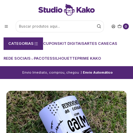
0
CATEGORIAS
CUPONS
KIT DIGITAIS
ARTES CANECAS
REDE SOCIAIS
PACOTES
SILHOUETTE
PRIME KAKO
Envio Imediato, comprou, chegou :)
Envio Automático