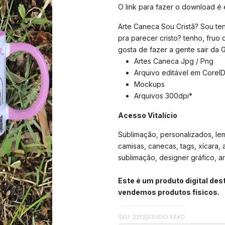
O link para fazer o download é
Arte Caneca Sou Cristã? Sou t
pra parecer cristo? tenho, fruo 
gosta de fazer a gente sair da 
Artes Caneca Jpg / Png
Arquivo editável em Corel
Mockups
Arquivos 300dpi*
Acesso Vitalício
Sublimação, personalizados, lemb
camisas, canecas, tags, xícara, 
sublimação, designer gráfico, arte
Este é um produto digital de
vendemos produtos físicos.
SKU: 2213
|
STUDIO KAKO