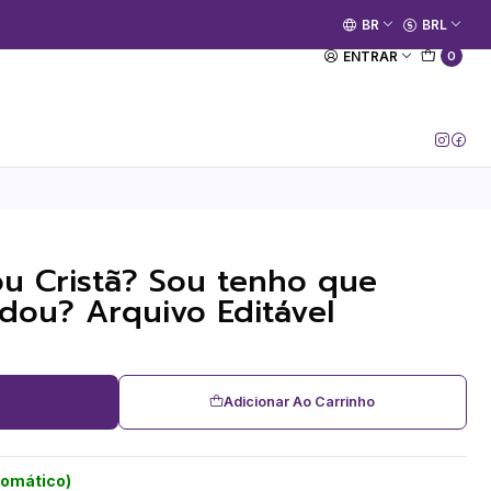
🚀 Prime Kako já está no ar.
BR
BRL
[Entrar no Canal]
ENTRAR
0
u Cristã? Sou tenho que
ou? Arquivo Editável
Adicionar Ao Carrinho
tomático)