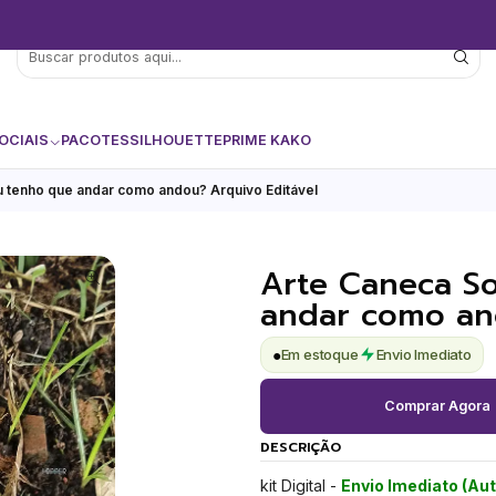
OCIAIS
PACOTES
SILHOUETTE
PRIME KAKO
u tenho que andar como andou? Arquivo Editável
Arte Caneca So
andar como and
●
Em estoque
Envio Imediato
Comprar Agora
DESCRIÇÃO
kit Digital -
Envio Imediato (Au