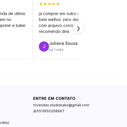
★★★★★
★★
nda de ultima
ja comprei em outro site mas esse é
veto
vem no
bem melhor. zero dor de cabeça
silh
primir e bater
com arquivo corrompido.
vinil
❯
recomendo dms
Juliana Souza
J
R
há 1 mês
ENTRE EM CONTATO
vendas.studiokako@gmail.com
5511950358667
rátis)