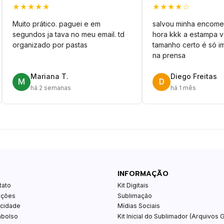
★★★★★
★★★★☆
Muito prático. paguei e em
salvou minha encome
segundos ja tava no meu email. td
hora kkk a estampa 
organizado por pastas
tamanho certo é só im
na prensa
Mariana T.
Diego Freitas
M
D
há 2 semanas
há 1 mês
INFORMAÇÃO
tato
Kit Digitais
ições
Sublimação
acidade
Mídias Sociais
mbolso
Kit Inicial do Sublimador (Arquivos G