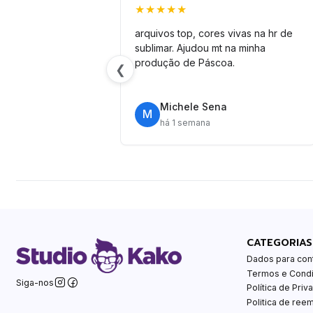
★★★★★
arquivos top, cores vivas na hr de
sublimar. Ajudou mt na minha
produção de Páscoa.
❮
Michele Sena
M
há 1 semana
CATEGORIAS
Dados para con
Termos e Cond
Siga-nos
Política de Priv
Politica de ree