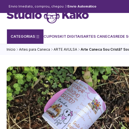
Envio Imediato, comprou, chegou :)
Envio Automático
CATEGORIAS
CUPONS
KIT DIGITAIS
ARTES CANECAS
REDE S
Início
Artes para Caneca
ARTE AVULSA
Arte Caneca Sou Cristã? So