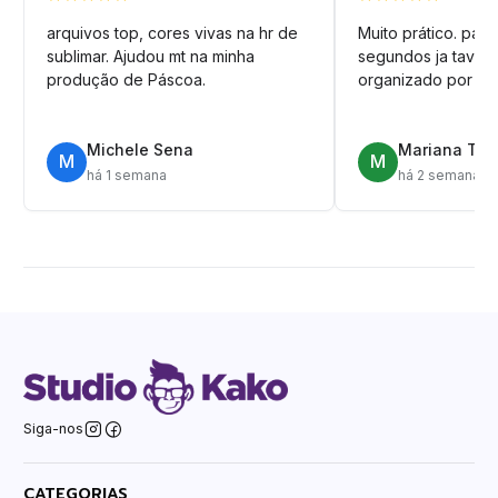
arquivos top, cores vivas na hr de
Muito prático. pag
sublimar. Ajudou mt na minha
segundos ja tava n
produção de Páscoa.
organizado por pa
Michele Sena
Mariana T.
M
M
há 1 semana
há 2 semanas
Siga-nos
CATEGORIAS