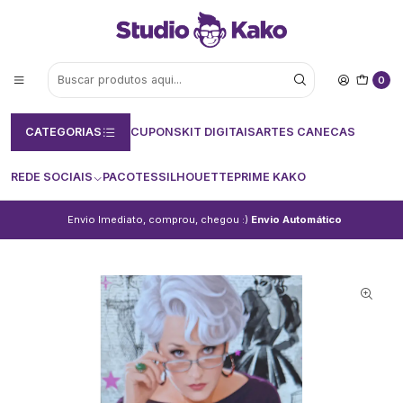
0
CATEGORIAS
CUPONS
KIT DIGITAIS
ARTES CANECAS
REDE SOCIAIS
PACOTES
SILHOUETTE
PRIME KAKO
Envio Imediato, comprou, chegou :)
Envio Automático