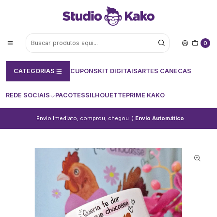
0
CATEGORIAS
CUPONS
KIT DIGITAIS
ARTES CANECAS
REDE SOCIAIS
PACOTES
SILHOUETTE
PRIME KAKO
Envio Imediato, comprou, chegou :)
Envio Automático