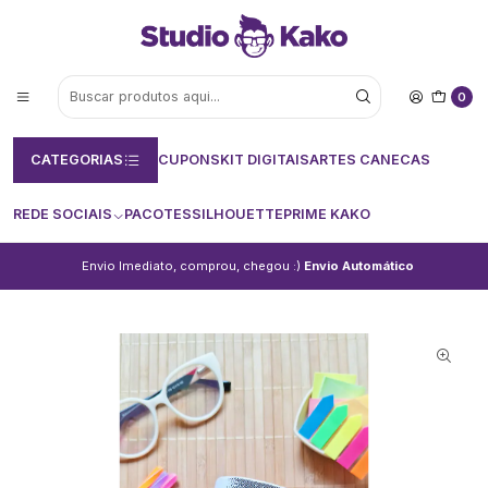
0
CATEGORIAS
CUPONS
KIT DIGITAIS
ARTES CANECAS
REDE SOCIAIS
PACOTES
SILHOUETTE
PRIME KAKO
Envio Imediato, comprou, chegou :)
Envio Automático