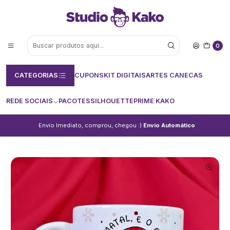
0
CATEGORIAS
CUPONS
KIT DIGITAIS
ARTES CANECAS
REDE SOCIAIS
PACOTES
SILHOUETTE
PRIME KAKO
Envio Imediato, comprou, chegou :)
Envio Automático