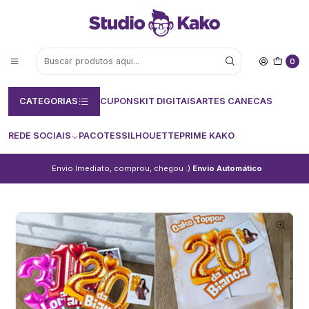
0
CATEGORIAS
CUPONS
KIT DIGITAIS
ARTES CANECAS
REDE SOCIAIS
PACOTES
SILHOUETTE
PRIME KAKO
Envio Imediato, comprou, chegou :)
Envio Automático