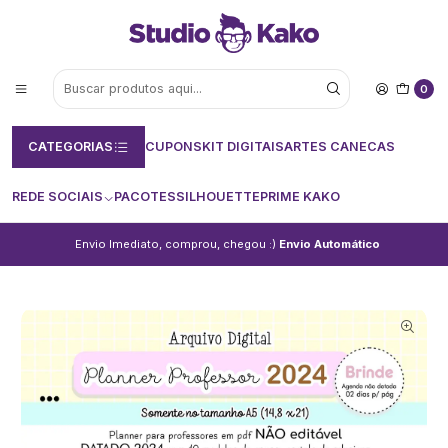
0
CATEGORIAS
CUPONS
KIT DIGITAIS
ARTES CANECAS
REDE SOCIAIS
PACOTES
SILHOUETTE
PRIME KAKO
Envio Imediato, comprou, chegou :)
Envio Automático