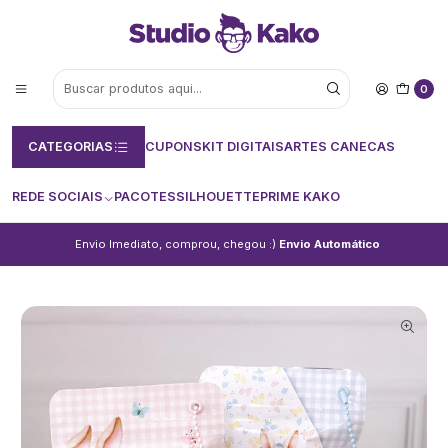
0
CATEGORIAS
CUPONS
KIT DIGITAIS
ARTES CANECAS
REDE SOCIAIS
PACOTES
SILHOUETTE
PRIME KAKO
Envio Imediato, comprou, chegou :)
Envio Automático