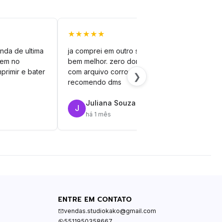
★★★★★
★★
nda de ultima
ja comprei em outro site mas esse é
veto
vem no
bem melhor. zero dor de cabeça
silh
primir e bater
com arquivo corrompido.
vinil
❯
recomendo dms
Juliana Souza
J
R
há 1 mês
ENTRE EM CONTATO
vendas.studiokako@gmail.com
5511950358667