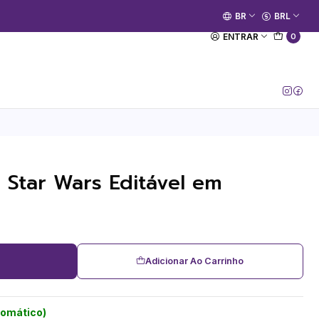
🚀 Prime Kako já está no ar.
BR
BRL
[Entrar no Canal]
ENTRAR
0
 Star Wars Editável em
Adicionar Ao Carrinho
tomático)