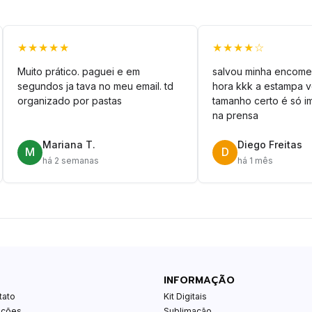
★★★★★
★★★★☆
Muito prático. paguei e em
salvou minha encome
segundos ja tava no meu email. td
hora kkk a estampa 
organizado por pastas
tamanho certo é só im
na prensa
Mariana T.
Diego Freitas
M
D
há 2 semanas
há 1 mês
INFORMAÇÃO
tato
Kit Digitais
ições
Sublimação