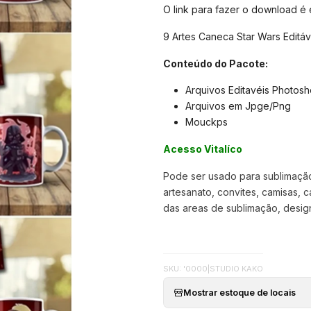
O link para fazer o download é
9 Artes Caneca Star Wars Editá
Conteúdo do Pacote:
Arquivos Editavéis Photos
Arquivos em Jpge/Png
Mouckps
Acesso Vitalíco
Pode ser usado para sublimação,
artesanato, convites, camisas, c
das areas de sublimação, designer
SKU: '0000
|
STUDIO KAKO
Mostrar estoque de locais