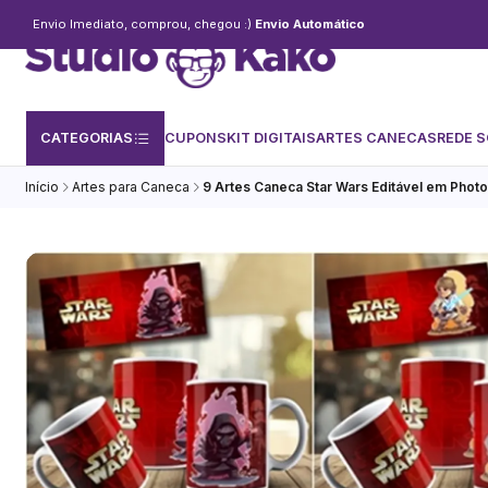
Envio Imediato, comprou, chegou :)
Envio Automático
CATEGORIAS
CUPONS
KIT DIGITAIS
ARTES CANECAS
REDE S
Início
Artes para Caneca
9 Artes Caneca Star Wars Editável em Phot