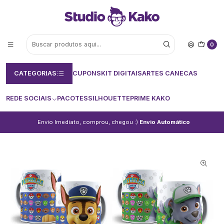
0
CATEGORIAS
CUPONS
KIT DIGITAIS
ARTES CANECAS
REDE SOCIAIS
PACOTES
SILHOUETTE
PRIME KAKO
Envio Imediato, comprou, chegou :)
Envio Automático