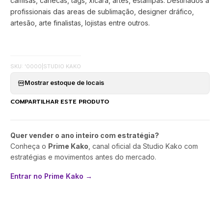
camisas, canecas, tags, xícara, artes, estampas. Destinados a
profissionais das areas de sublimação, designer dráfico,
artesão, arte finalistas, lojistas entre outros.
SKU: '0000
|
STUDIO KAKO
Mostrar estoque de locais
COMPARTILHAR ESTE PRODUTO
Quer vender o ano inteiro com estratégia?
Conheça o
Prime Kako
, canal oficial da Studio Kako com
estratégias e movimentos antes do mercado.
Entrar no Prime Kako →