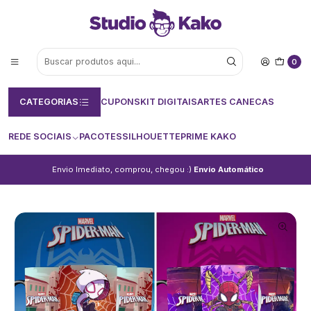
0
CATEGORIAS
CUPONS
KIT DIGITAIS
ARTES CANECAS
REDE SOCIAIS
PACOTES
SILHOUETTE
PRIME KAKO
Envio Imediato, comprou, chegou :)
Envio Automático