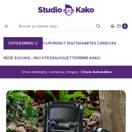
0
CATEGORIAS
CUPONS
KIT DIGITAIS
ARTES CANECAS
REDE SOCIAIS
PACOTES
SILHOUETTE
PRIME KAKO
Envio Imediato, comprou, chegou :)
Envio Automático