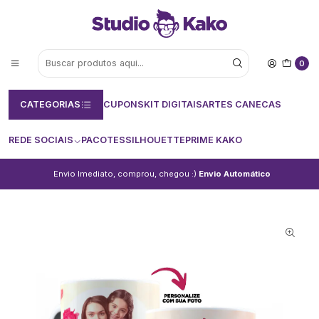
0
CATEGORIAS
CUPONS
KIT DIGITAIS
ARTES CANECAS
REDE SOCIAIS
PACOTES
SILHOUETTE
PRIME KAKO
Envio Imediato, comprou, chegou :)
Envio Automático