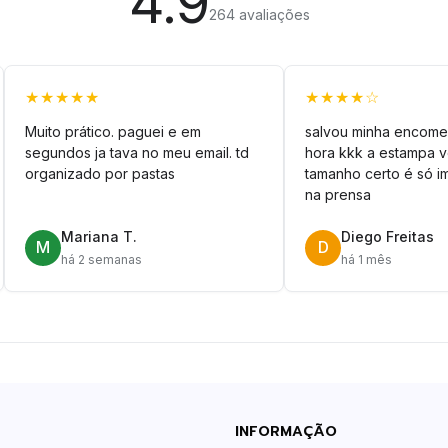
4.9
264 avaliações
★★★★★
★★★★☆
Muito prático. paguei e em
salvou minha encome
segundos ja tava no meu email. td
hora kkk a estampa 
organizado por pastas
tamanho certo é só im
na prensa
Mariana T.
Diego Freitas
M
D
há 2 semanas
há 1 mês
INFORMAÇÃO