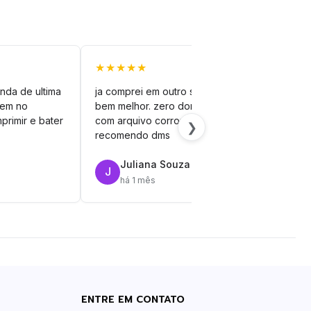
★★★★★
★★
nda de ultima
ja comprei em outro site mas esse é
veto
vem no
bem melhor. zero dor de cabeça
silh
primir e bater
com arquivo corrompido.
vinil
❯
recomendo dms
Juliana Souza
J
R
há 1 mês
ENTRE EM CONTATO