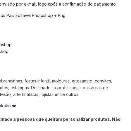
 enviado por e-mail, logo após a confirmação do pagamento.
os Pais Editável Photoshop + Png
toshop
shop
rancinhas, festas infantil, molduras, artesanato, convites,
artes, estampas. Destinados a profissionais das áreas de
são, arte finalistas, lojistas entre outros.
okako
❤️
stinado a pessoas que queiram personalizar produtos. Não