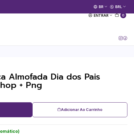
🚀 Prime Kako já está no ar.
BR
BRL
[Entrar no Canal]
ENTRAR
0
a Almofada Dia dos Pais
shop + Png
Adicionar Ao Carrinho
tomático)