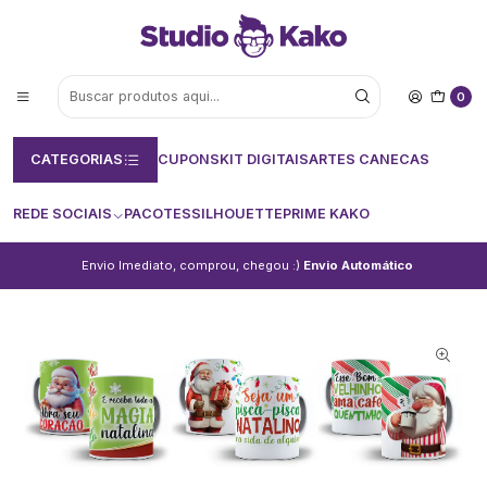
0
CATEGORIAS
CUPONS
KIT DIGITAIS
ARTES CANECAS
REDE SOCIAIS
PACOTES
SILHOUETTE
PRIME KAKO
Envio Imediato, comprou, chegou :)
Envio Automático