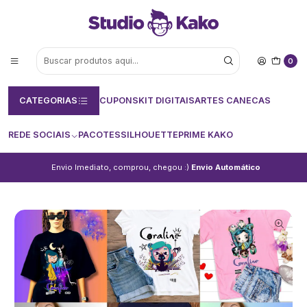
0
CATEGORIAS
CUPONS
KIT DIGITAIS
ARTES CANECAS
REDE SOCIAIS
PACOTES
SILHOUETTE
PRIME KAKO
Envio Imediato, comprou, chegou :)
Envio Automático