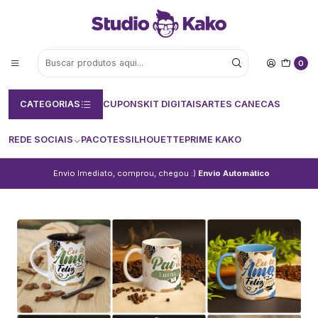
0
CATEGORIAS
CUPONS
KIT DIGITAIS
ARTES CANECAS
REDE SOCIAIS
PACOTES
SILHOUETTE
PRIME KAKO
Envio Imediato, comprou, chegou :)
Envio Automático