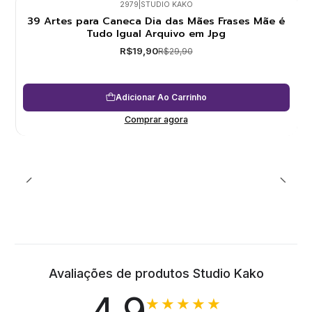
2979
|
STUDIO KAKO
39 Artes para Caneca Dia das Mães Frases Mãe é
-33%
Tudo Igual Arquivo em Jpg
R$19,90
R$29,90
Adicionar Ao Carrinho
Comprar agora
Avaliações de produtos Studio Kako
★★★★★