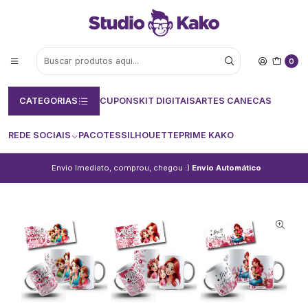
0
CATEGORIAS
CUPONS
KIT DIGITAIS
ARTES CANECAS
REDE SOCIAIS
PACOTES
SILHOUETTE
PRIME KAKO
Envio Imediato, comprou, chegou :)
Envio Automático