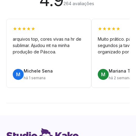
4.9
264 avaliações
★★★★★
★★★★★
arquivos top, cores vivas na hr de
Muito prático. pag
sublimar. Ajudou mt na minha
segundos ja tava n
produção de Páscoa.
organizado por pa
Michele Sena
Mariana T.
M
M
há 1 semana
há 2 semanas