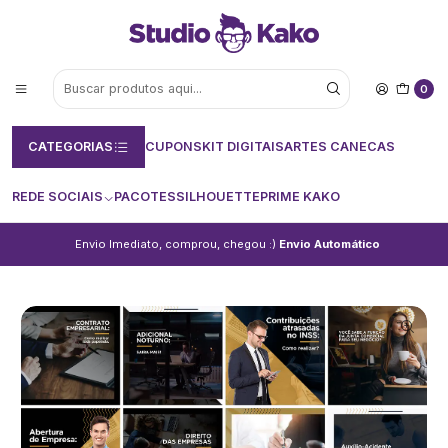
0
CATEGORIAS
CUPONS
KIT DIGITAIS
ARTES CANECAS
REDE SOCIAIS
PACOTES
SILHOUETTE
PRIME KAKO
Envio Imediato, comprou, chegou :)
Envio Automático