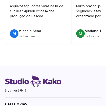
arquivos top, cores vivas na hr de
Muito prático. pag
sublimar. Ajudou mt na minha
segundos ja tava n
produção de Páscoa.
organizado por pa
Michele Sena
Mariana T.
M
M
há 1 semana
há 2 semanas
Siga-nos
CATEGORIAS