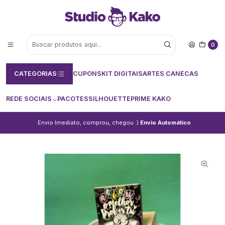
0
CATEGORIAS
CUPONS
KIT DIGITAIS
ARTES CANECAS
REDE SOCIAIS
PACOTES
SILHOUETTE
PRIME KAKO
Envio Imediato, comprou, chegou :)
Envio Automático