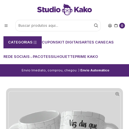
0
CATEGORIAS
CUPONS
KIT DIGITAIS
ARTES CANECAS
REDE SOCIAIS
PACOTES
SILHOUETTE
PRIME KAKO
Envio Imediato, comprou, chegou :)
Envio Automático