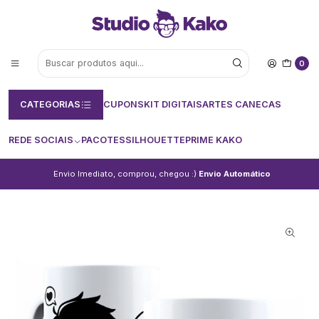
0
CATEGORIAS
CUPONS
KIT DIGITAIS
ARTES CANECAS
REDE SOCIAIS
PACOTES
SILHOUETTE
PRIME KAKO
Envio Imediato, comprou, chegou :)
Envio Automático