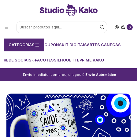
0
CATEGORIAS
CUPONS
KIT DIGITAIS
ARTES CANECAS
REDE SOCIAIS
PACOTES
SILHOUETTE
PRIME KAKO
Envio Imediato, comprou, chegou :)
Envio Automático