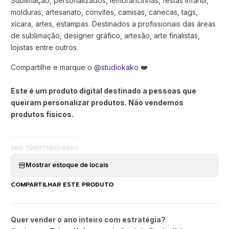
Sublimação, personalizados, lembrancinhas, festas infantil,
molduras, artesanato, convites, camisas, canecas, tags,
xícara, artes, estampas. Destinados a profissionais das áreas
de sublimação, designer gráfico, artesão, arte finalistas,
lojistas entre outros.
Compartilhe e marque o
@studiokako
❤️
Este é um produto digital destinado a pessoas que
queiram personalizar produtos. Não vendemos
produtos físicos.
SKU: 1128
|
STUDIO KAKO
Mostrar estoque de locais
COMPARTILHAR ESTE PRODUTO
Quer vender o ano inteiro com estratégia?