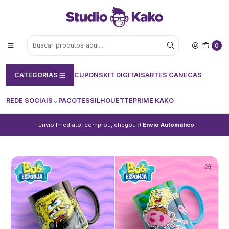
0
CATEGORIAS
CUPONS
KIT DIGITAIS
ARTES CANECAS
REDE SOCIAIS
PACOTES
SILHOUETTE
PRIME KAKO
Envio Imediato, comprou, chegou :)
Envio Automático