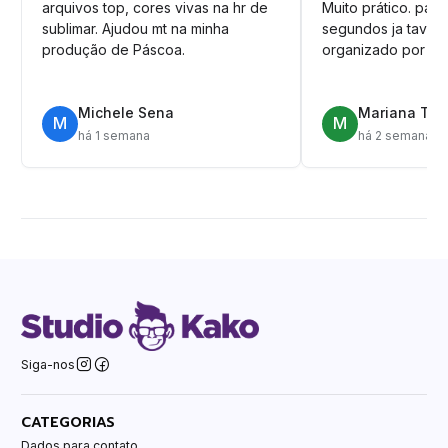
arquivos top, cores vivas na hr de
Muito prático. pag
sublimar. Ajudou mt na minha
segundos ja tava n
produção de Páscoa.
organizado por pa
Michele Sena
Mariana T.
M
M
há 1 semana
há 2 semanas
Siga-nos
CATEGORIAS
Dados para contato