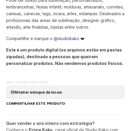
Pode ser usado para sublimação, personalizados,
lembrancinhas, festas infantil, molduras, artesanato, convites,
camisas, canecas, tags, xícara, artes, estampas. Destinados a
profissionais das areas de sublimação, designer gráfico,
artesão, arte finalistas, lojistas entre outros.
Compartilhe e marque o
@studiokako
❤️
Este é um produto digital (os arquivos estão em pastas
zipadas), destinado a pessoas que queiram
personalizar produtos. Não vendemos produtos físicos.
SKU: '0000
|
STUDIO KAKO
Mostrar estoque de locais
COMPARTILHAR ESTE PRODUTO
Quer vender o ano inteiro com estratégia?
Conheça o
Prime Kako
, canal oficial da Studio Kako com