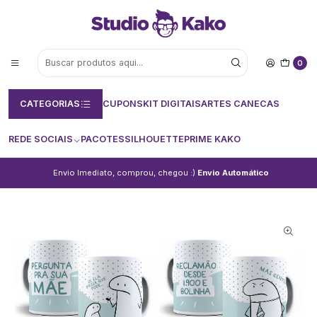
0
CATEGORIAS
CUPONS
KIT DIGITAIS
ARTES CANECAS
REDE SOCIAIS
PACOTES
SILHOUETTE
PRIME KAKO
Envio Imediato, comprou, chegou :)
Envio Automático