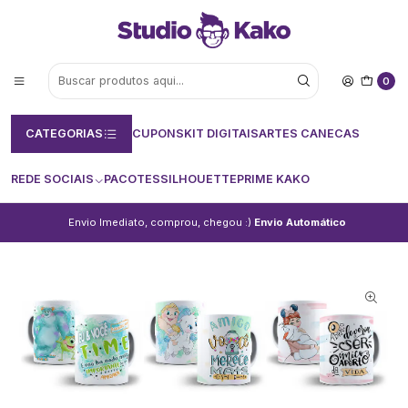
0
CATEGORIAS
CUPONS
KIT DIGITAIS
ARTES CANECAS
REDE SOCIAIS
PACOTES
SILHOUETTE
PRIME KAKO
Envio Imediato, comprou, chegou :)
Envio Automático