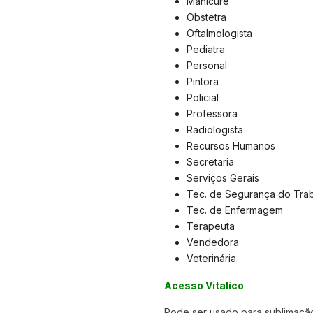
Manicure
Obstetra
Oftalmologista
Pediatra
Personal
Pintora
Policial
Professora
Radiologista
Recursos Humanos
Secretaria
Serviços Gerais
Tec. de Segurança do Tra
Tec. de Enfermagem
Terapeuta
Vendedora
Veterinária
Acesso Vitalíco
Pode ser usado para sublimação,