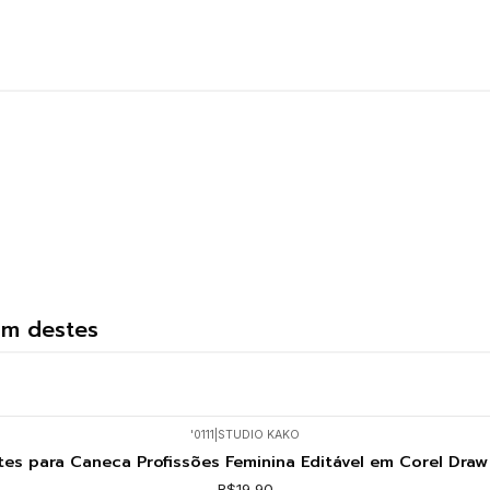
um destes
'0111
|
STUDIO KAKO
tes para Caneca Profissões Feminina Editável em Corel Draw
R$19,90