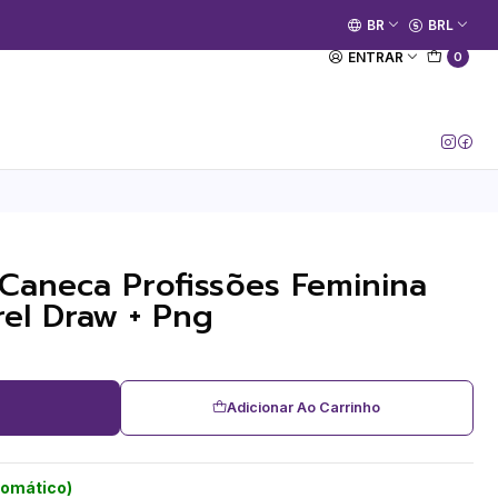
🚀 Prime Kako já está no ar.
BR
BRL
[Entrar no Canal]
ENTRAR
0
 Caneca Profissões Feminina
rel Draw + Png
Adicionar Ao Carrinho
tomático)