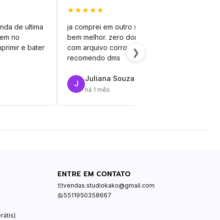
★★★★★
★★
nda de ultima
ja comprei em outro site mas esse é
veto
vem no
bem melhor. zero dor de cabeça
silh
primir e bater
com arquivo corrompido.
vinil
❯
recomendo dms
Juliana Souza
J
R
há 1 mês
ENTRE EM CONTATO
vendas.studiokako@gmail.com
5511950358667
rátis)