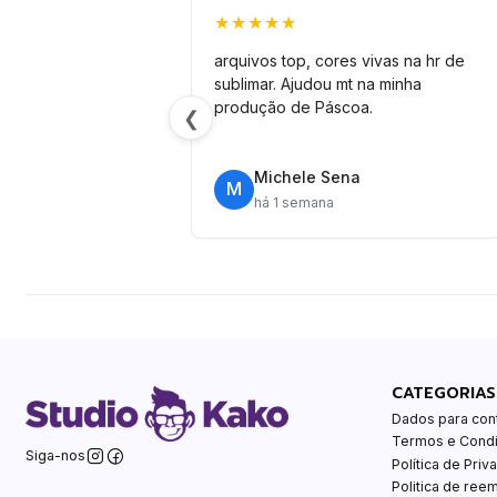
★★★★★
arquivos top, cores vivas na hr de
sublimar. Ajudou mt na minha
produção de Páscoa.
❮
Michele Sena
M
há 1 semana
CATEGORIAS
Dados para con
Termos e Cond
Siga-nos
Política de Priv
Politica de ree