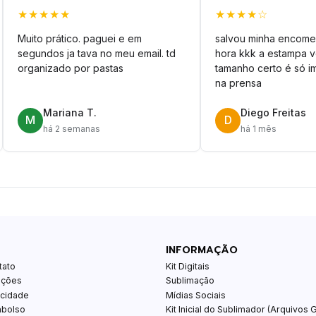
★★★★★
★★★★☆
Muito prático. paguei e em
salvou minha encome
segundos ja tava no meu email. td
hora kkk a estampa 
organizado por pastas
tamanho certo é só im
na prensa
Mariana T.
Diego Freitas
M
D
há 2 semanas
há 1 mês
INFORMAÇÃO
tato
Kit Digitais
ições
Sublimação
acidade
Mídias Sociais
mbolso
Kit Inicial do Sublimador (Arquivos G