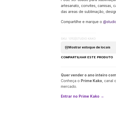
artesanato, convites, camisas, c
das areas de sublimação, designer
Compartilhe e marque o
@studi
SKU: '0112
|
STUDIO KAKO
Mostrar estoque de locais
COMPARTILHAR ESTE PRODUTO
Quer vender o ano inteiro co
Conheça o
Prime Kako
, canal 
mercado.
Entrar no Prime Kako →