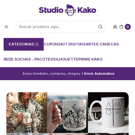
0
CATEGORIAS
CUPONS
KIT DIGITAIS
ARTES CANECAS
REDE SOCIAIS
PACOTES
SILHOUETTE
PRIME KAKO
Envio Imediato, comprou, chegou :)
Envio Automático