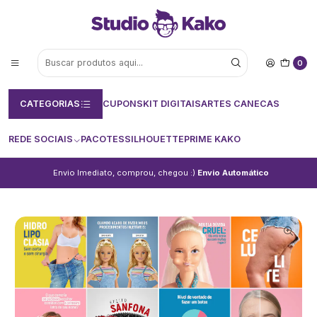
0
CATEGORIAS
CUPONS
KIT DIGITAIS
ARTES CANECAS
REDE SOCIAIS
PACOTES
SILHOUETTE
PRIME KAKO
Envio Imediato, comprou, chegou :)
Envio Automático