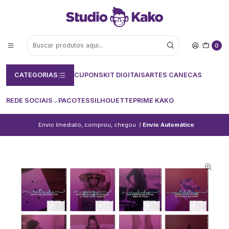
0
CATEGORIAS
CUPONS
KIT DIGITAIS
ARTES CANECAS
REDE SOCIAIS
PACOTES
SILHOUETTE
PRIME KAKO
Envio Imediato, comprou, chegou :)
Envio Automático