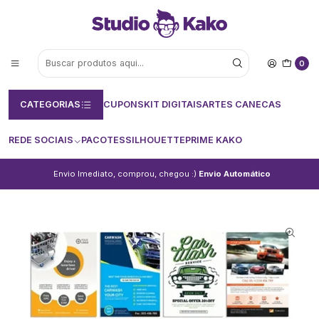
0
CATEGORIAS
CUPONS
KIT DIGITAIS
ARTES CANECAS
REDE SOCIAIS
PACOTES
SILHOUETTE
PRIME KAKO
Envio Imediato, comprou, chegou :)
Envio Automático