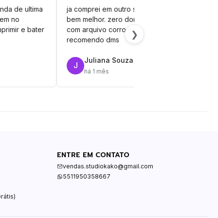
nda de ultima
ja comprei em outro site mas esse é
veto
vem no
bem melhor. zero dor de cabeça
silh
primir e bater
com arquivo corrompido.
vinil
❯
recomendo dms
Juliana Souza
J
R
há 1 mês
ENTRE EM CONTATO
vendas.studiokako@gmail.com
5511950358667
rátis)