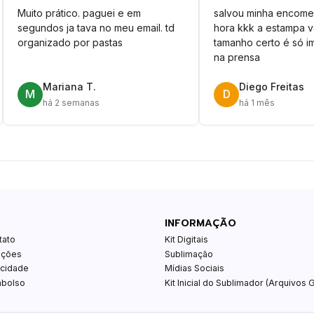
Muito prático. paguei e em
salvou minha encome
segundos ja tava no meu email. td
hora kkk a estampa 
organizado por pastas
tamanho certo é só im
na prensa
Mariana T.
Diego Freitas
M
D
há 2 semanas
há 1 mês
INFORMAÇÃO
tato
Kit Digitais
ições
Sublimação
acidade
Mídias Sociais
mbolso
Kit Inicial do Sublimador (Arquivos G