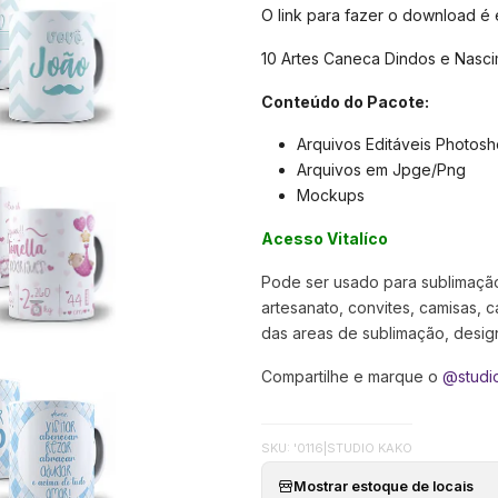
O link para fazer o download é
10 Artes Caneca Dindos e Nasc
Conteúdo do Pacote:
Arquivos Editáveis Photos
Arquivos em Jpge/Png
Mockups
Acesso Vitalíco
Pode ser usado para sublimação,
artesanato, convites, camisas, c
das areas de sublimação, designer
Compartilhe e marque o
@studi
SKU: '0116
|
STUDIO KAKO
Mostrar estoque de locais