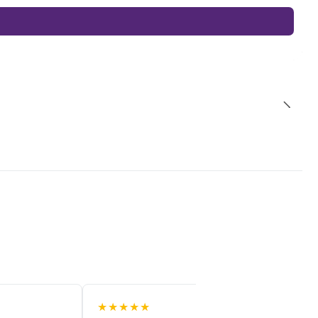
★★★★★
★★