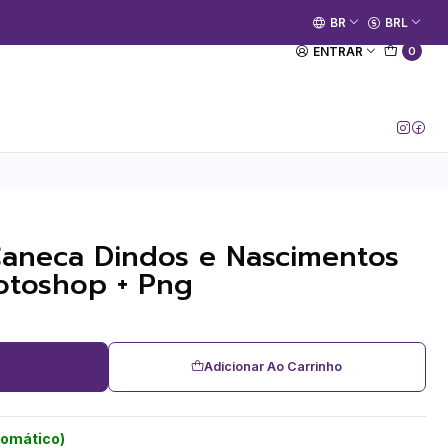
🚀 Prime Kako já está no ar.
BR
BRL
[Entrar no Canal]
ENTRAR
0
Caneca Dindos e Nascimentos
otoshop + Png
Adicionar Ao Carrinho
tomático)