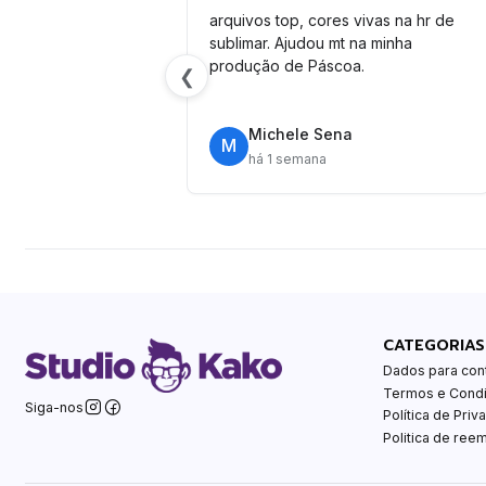
arquivos top, cores vivas na hr de
sublimar. Ajudou mt na minha
produção de Páscoa.
❮
Michele Sena
M
há 1 semana
CATEGORIAS
Dados para con
Termos e Cond
Siga-nos
Política de Priv
Politica de ree